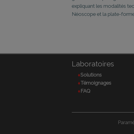
expliquant les modalités tech
Néoscope et la plate-forme
Laboratoires
Solutions
Témoignages
FAQ
Paramè