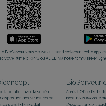
e BioServeur vous pouvez utiliser directement cette applica
avec votre numéro RPPS ou ADELI
via notre formulaire
en lign
piconcept
BioServeur e
collaboration avec la société
Après
L'Office De Lut
 disposition des Structures de
Isère, nous avons le pl
ancers une
fiche produit
l'
Association de Dépis