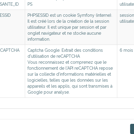
Réinitialiser mon mot de passe...
SANTE
_ID
PS
utilisat
ESSID
PHPSESSID est un cookie Symfony (interne).
sessio
Il est créé lors de la création de la session
utilisat
utilisateur. Il est unique par session et par
onglet navigateur et ne stocke aucune
information.
officiellement intégré dans l'es
CAPTCHA
Captcha Google. Extrait des conditions
6 mois
d'utilisation de reCAPTCHA
Vous reconnaissez et comprenez que le
les résultats vers les adresses MSSanté des médecins, les ab
fonctionnement de l'API reCAPTCHA repose
sur la collecte d'informations matérielles et
ologie et Structures de dépistage) peuvent obtenir une adr
logicielles, telles que les données sur les
e.fr.
appareils et les applis, qui sont transmises à
Google pour analyse.
cter notre
service commercial
pour tout renseignement.
oserveur avec leur code RPPS peuvent modifier eux-mêmes l
sultats dans leur boîte mail MSSanté (Cf "Vos paramètres" - 
nctionner en parallèle du flux hprimnet défini sur le compte