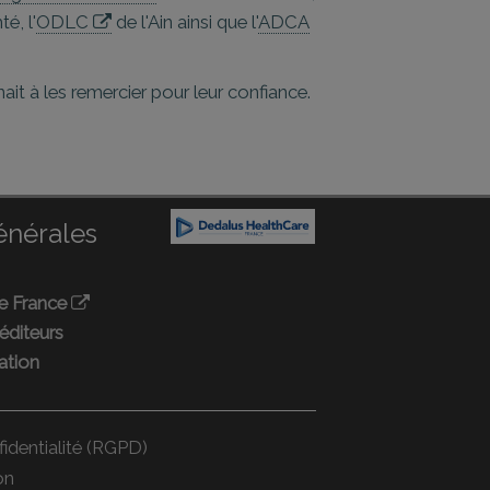
é, l'
ODLC
de l'Ain ainsi que l'
ADCA
ait à les remercier pour leur confiance.
énérales
e France
éditeurs
iation
fidentialité (RGPD)
on