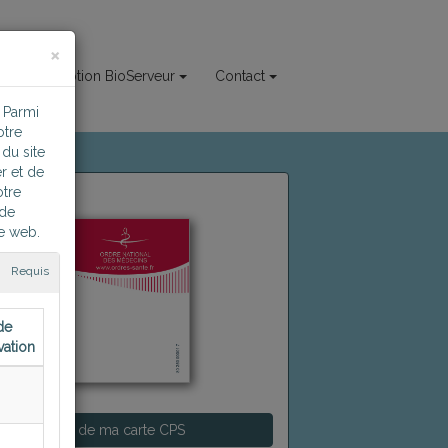
×
Inscription BioServeur
Contact
 Parmi
otre
du site
r et de
otre
 de
te web.
Requis
de
vation
ter à l'aide de ma carte CPS
n