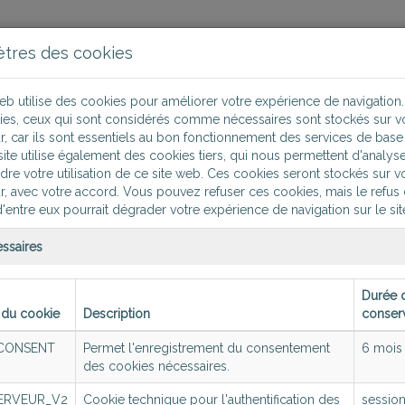
tres des cookies
Solutions
eb utilise des cookies pour améliorer votre expérience de navigation.
ies, ceux qui sont considérés comme nécessaires sont stockés sur v
r, car ils sont essentiels au bon fonctionnement des services de base 
ite utilise également des cookies tiers, qui nous permettent d'analyse
e votre utilisation de ce site web. Ces cookies seront stockés sur v
de passe
r, avec votre accord. Vous pouvez refuser ces cookies, mais le refus
d'entre eux pourrait dégrader votre expérience de navigation sur le si
ssaires
Durée 
du cookie
Description
conser
CONSENT
Permet l'enregistrement du consentement
6 mois
ter à BioServeur
des cookies nécessaires.
Me connec
ERVEUR
_V2
Cookie technique pour l'authentification des
sessio