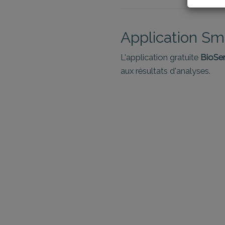
Application S
L'application gratuite
BioSe
aux résultats d'analyses.