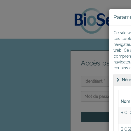
Paramè
Ce site w
ces cook
navigateu
web. Ce s
comprendr
Accès par mot 
navigateu
certains 
Néce
Nom 
BIO_
Me connec
BIOS