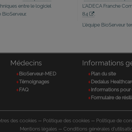
niques entre le logiciel
L'ADECA Franche Comt
 BioServeur.
84
.
L'équipe BioServeur ten
Médecins
Informations g
BioServeur-MED
Plan du site
Témoignages
Dedalus Healthcar
FAQ
Informations pour 
Formulaire de résil
tres des cookies
Politique des cookies
Politique de con
—
—
Mentions légales
Conditions générales d'utilisati
—