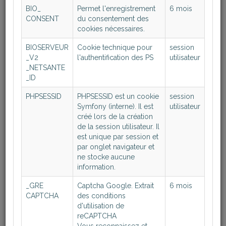
Inscription par formulaire d'inscription
BIO_
Permet l'enregistrement
6 mois
CONSENT
du consentement des
cookies nécessaires.
BioServeur-MED
BIOSERVEUR
Cookie technique pour
session
_V2
l'authentification des PS
utilisateur
Adapté à l'utilisation des médecins prescripteurs
_NETSANTE
d'analyses de Biologie, BioServeur-MED est
_ID
entièrement gratuit. Il vous permet d'accéder à vos
PHPSESSID
PHPSESSID est un cookie
session
résultats d'analyse instantanément et en toute
Symfony (interne). Il est
utilisateur
sécurité.
créé lors de la création
de la session utilisateur. Il
Basé sur une infrastructure
opérationnelle depuis
est unique par session et
1999
, BioServeur-MED vous affranchit d'une mise
par onglet navigateur et
ne stocke aucune
en œuvre longue et fastidieuse pour connecter
information.
chaque Laboratoire.
_GRE
Captcha Google. Extrait
6 mois
Grâce à ses fonctions de concentrateur, il permet
CAPTCHA
des conditions
d'incorporer directement à votre logiciel médical les
d'utilisation de
reCAPTCHA
données de biologie issues de tous les Laboratoires