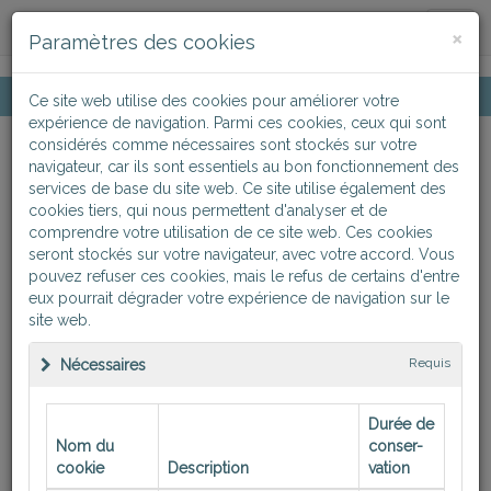
Togg
×
Paramètres des cookies
navig
Accueil
Solution pour médecins
Ce site web utilise des cookies pour améliorer votre
expérience de navigation. Parmi ces cookies, ceux qui sont
considérés comme nécessaires sont stockés sur votre
navigateur, car ils sont essentiels au bon fonctionnement des
services de base du site web. Ce site utilise également des
Solutions pour médecins
cookies tiers, qui nous permettent d'analyser et de
comprendre votre utilisation de ce site web. Ces cookies
BioServeur-MED
seront stockés sur votre navigateur, avec votre accord. Vous
pouvez refuser ces cookies, mais le refus de certains d'entre
Témoignages
eux pourrait dégrader votre expérience de navigation sur le
site web.
FAQ
Requis
Nécessaires
Liens utiles
Durée de
Voir la fiche BioServeur-MED
Nom du
conser
-
Inscription par carte CPS
cookie
Description
vation