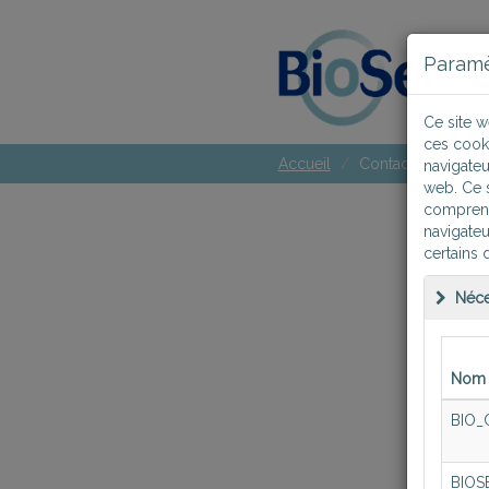
Paramè
Ce site w
ces cook
Accueil
Contactez-nous
navigateu
web. Ce s
comprendr
navigateu
certains 
Co
Néce
Si vou
contac
Nom 
BIO_
BIOS