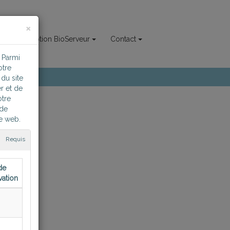
×
Inscription BioServeur
Contact
 Parmi
otre
du site
r et de
otre
 de
te web.
Requis
 à prendre
de
vation
n