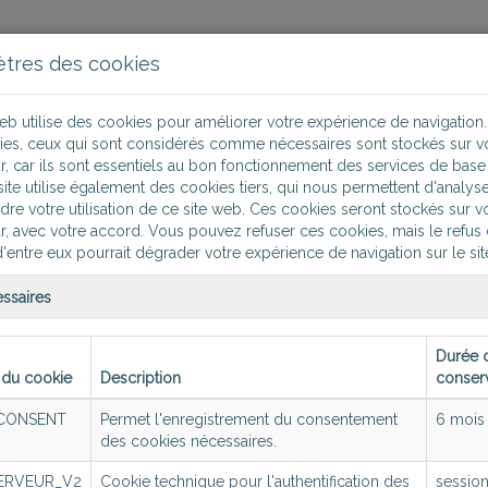
tres des cookies
Solutions
eb utilise des cookies pour améliorer votre expérience de navigation.
ies, ceux qui sont considérés comme nécessaires sont stockés sur v
r, car ils sont essentiels au bon fonctionnement des services de base 
ite utilise également des cookies tiers, qui nous permettent d'analyse
e votre utilisation de ce site web. Ces cookies seront stockés sur v
r, avec votre accord. Vous pouvez refuser ces cookies, mais le refus
d'entre eux pourrait dégrader votre expérience de navigation sur le si
ntact commercial
ssaires
s désirez en savoir plus sur un de nos produits, n'hésitez pas
Durée 
t avec nous via le formulaire ci-dessous...
du cookie
Description
conser
CONSENT
Permet l'enregistrement du consentement
6 mois
des cookies nécessaires.
ERVEUR
_V2
Cookie technique pour l'authentification des
sessio